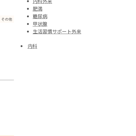
内科外来
肥満
糖尿病
その他
甲状腺
生活習慣サポート外来
内科