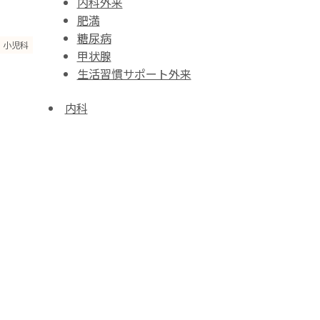
内科外来
肥満
糖尿病
小児科
甲状腺
生活習慣サポート外来
内科