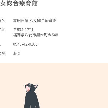
院名
冨田医院 八女総合療育館
在地
〒834-1221
福岡県八女市黒木町今548
L
0943-42-0105
車場
あり