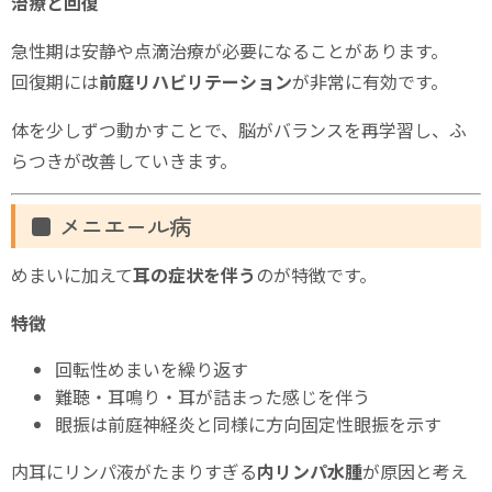
治療と回復
急性期は安静や点滴治療が必要になることがあります。
回復期には
前庭リハビリテーション
が非常に有効です。
体を少しずつ動かすことで、脳がバランスを再学習し、ふ
らつきが改善していきます。
■ メニエール病
めまいに加えて
耳の症状を伴う
のが特徴です。
特徴
回転性めまいを繰り返す
難聴・耳鳴り・耳が詰まった感じを伴う
眼振は前庭神経炎と同様に方向固定性眼振を示す
内耳にリンパ液がたまりすぎる
内リンパ水腫
が原因と考え